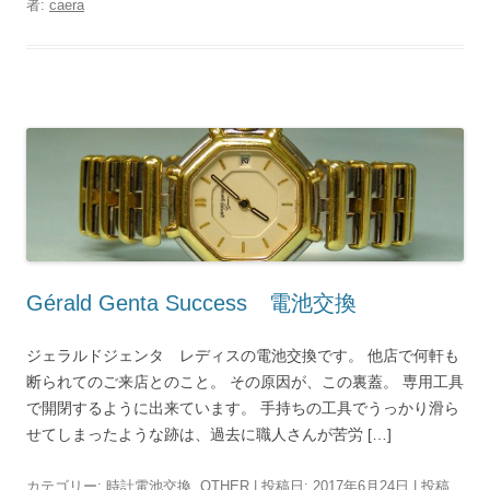
者:
caera
Gérald Genta Success 電池交換
ジェラルドジェンタ レディスの電池交換です。 他店で何軒も
断られてのご来店とのこと。 その原因が、この裏蓋。 専用工具
で開閉するように出来ています。 手持ちの工具でうっかり滑ら
せてしまったような跡は、過去に職人さんが苦労 […]
カテゴリー:
時計電池交換
,
OTHER
| 投稿日:
2017年6月24日
|
投稿