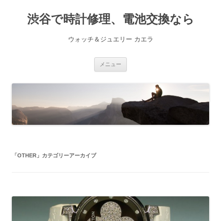
渋谷で時計修理、電池交換なら
ウォッチ＆ジュエリー カエラ
コ
メニュー
ン
テ
ン
ツ
へ
ス
キ
ッ
プ
「
OTHER
」カテゴリーアーカイブ