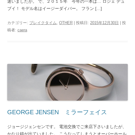
迷いましたが。 で、２０１５年 今年の一本は… ロジェ デュ
ブイ！ モデル名はイージーダイバー。 フラン […]
カテゴリー:
ブレイクタイム
,
OTHER
| 投稿日:
2015年12月30日
|
投
稿者:
caera
GEORGE JENSEN ミラーフェイス
ジョージジェンセンです。 電池交換でご来店下さいましたが、
かなり錆が出ていました。 こうなってしまうとオーバーホール