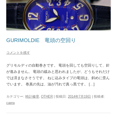
GURIMOLDIE 竜頭の空回り
コメントを残す
グリモルディの自動巻きです。 竜頭を回しても空回りして、針
が進みません。 竜頭の緩みと思われましたが、どうもそれだけ
では済まなさそうです。 ねじ込みタイプの竜頭は、斜めに歪ん
でいます。 巻真の先は、油が汚れで真っ黒です。 […]
カテゴリー:
時計修理
,
OTHER
| 投稿日:
2014年7月19日
|
投稿者:
caera