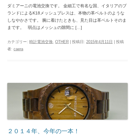
ダミアーニの電池交換です。 金細工で有名な国、イタリアのブ
ランドによるK18メッシュブレスは、本物の革ベルトのような
しなやかさです。 腕に着けたときも、見た目は革ベルトそのま
まです。 弱点はメッシュの隙間に […]
カテゴリー:
時計電池交換
,
OTHER
| 投稿日:
2015年4月11日
|
投稿
者:
caera
２０１４年、今年の一本！