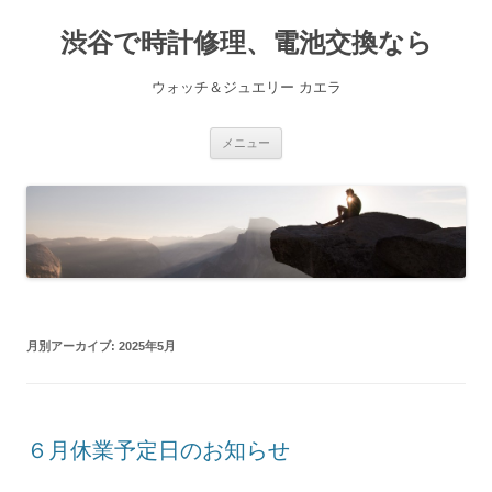
渋谷で時計修理、電池交換なら
ウォッチ＆ジュエリー カエラ
コ
メニュー
ン
テ
ン
ツ
へ
ス
キ
ッ
プ
月別アーカイブ:
2025年5月
６月休業予定日のお知らせ