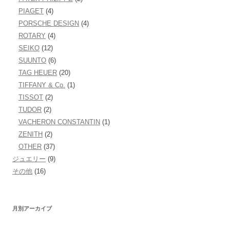
PIAGET
(4)
PORSCHE DESIGN
(4)
ROTARY
(4)
SEIKO
(12)
SUUNTO
(6)
TAG HEUER
(20)
TIFFANY & Co.
(1)
TISSOT
(2)
TUDOR
(2)
VACHERON CONSTANTIN
(1)
ZENITH
(2)
OTHER
(37)
ジュエリー
(9)
その他
(16)
月別アーカイブ