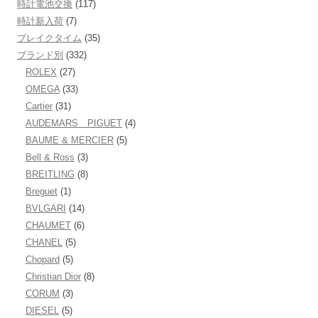
時計電池交換
(117)
時計新入荷
(7)
ブレイクタイム
(35)
ブランド別
(332)
ROLEX
(27)
OMEGA
(33)
Cartier
(31)
AUDEMARS PIGUET
(4)
BAUME & MERCIER
(5)
Bell & Ross
(3)
BREITLING
(8)
Breguet
(1)
BVLGARI
(14)
CHAUMET
(6)
CHANEL
(5)
Chopard
(5)
Christian Dior
(8)
CORUM
(3)
DIESEL
(5)