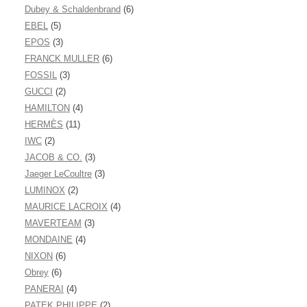
Dubey & Schaldenbrand
(6)
EBEL
(5)
EPOS
(3)
FRANCK MULLER
(6)
FOSSIL
(3)
GUCCI
(2)
HAMILTON
(4)
HERMÈS
(11)
IWC
(2)
JACOB & CO.
(3)
Jaeger LeCoultre
(3)
LUMINOX
(2)
MAURICE LACROIX
(4)
MAVERTEAM
(3)
MONDAINE
(4)
NIXON
(6)
Obrey
(6)
PANERAI
(4)
PATEK PHILIPPE
(2)