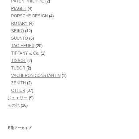
PATEK PHILIPPE
(2)
PIAGET
(4)
PORSCHE DESIGN
(4)
ROTARY
(4)
SEIKO
(12)
SUUNTO
(6)
TAG HEUER
(20)
TIFFANY & Co.
(1)
TISSOT
(2)
TUDOR
(2)
VACHERON CONSTANTIN
(1)
ZENITH
(2)
OTHER
(37)
ジュエリー
(9)
その他
(16)
月別アーカイブ