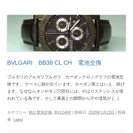
BVLGARI BB38 CL CH 電池交換
ブルガリのブルガリブルガリ カーボンクロノグラフの電池交
換です。 ケースに錆が出ています。カーボン製とはいえ、錆び
ます。なぜならネジやネジ穴部分には、やはりステンレスが使
われている為です。そして裏蓋との隙間から汗や湿気が […]
カテゴリー:
時計電池交換
,
BVLGARI
| 投稿日:
2020年1月23日
|
投稿
者:
caera