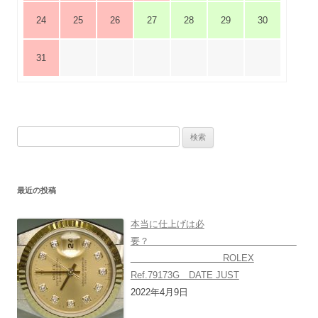
24
25
26
27
28
29
30
31
検
索:
最近の投稿
本当に仕上げは必
要？
ROLEX
Ref.79173G DATE JUST
2022年4月9日