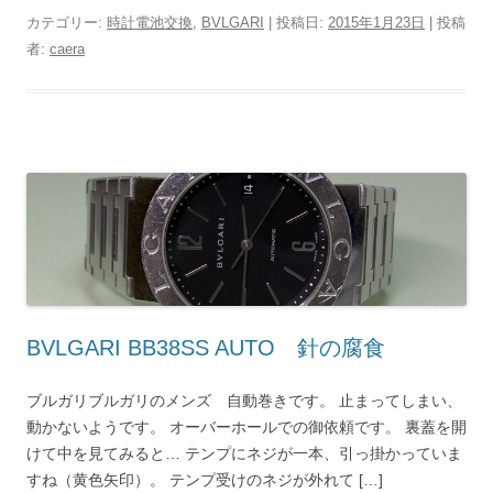
カテゴリー:
時計電池交換
,
BVLGARI
| 投稿日:
2015年1月23日
|
投稿
者:
caera
BVLGARI BB38SS AUTO 針の腐食
ブルガリブルガリのメンズ 自動巻きです。 止まってしまい、
動かないようです。 オーバーホールでの御依頼です。 裏蓋を開
けて中を見てみると… テンプにネジが一本、引っ掛かっていま
すね（黄色矢印）。 テンプ受けのネジが外れて […]