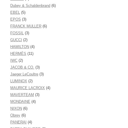
Dubey & Schaldenbrand
(6)
EBEL
(5)
EPOS
(3)
FRANCK MULLER
(6)
FOSSIL
(3)
GUCCI
(2)
HAMILTON
(4)
HERMÈS
(11)
IWC
(2)
JACOB & CO.
(3)
Jaeger LeCoultre
(3)
LUMINOX
(2)
MAURICE LACROIX
(4)
MAVERTEAM
(3)
MONDAINE
(4)
NIXON
(6)
Obrey
(6)
PANERAI
(4)