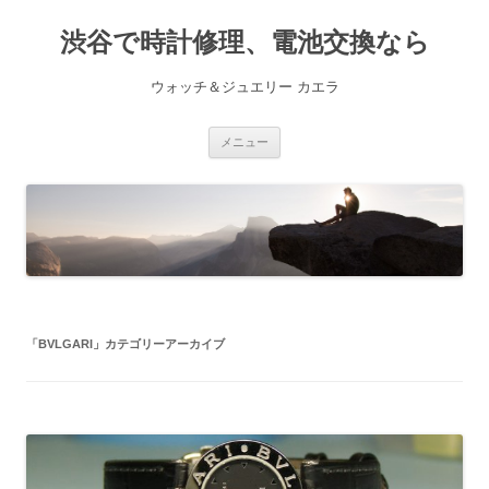
渋谷で時計修理、電池交換なら
ウォッチ＆ジュエリー カエラ
コ
メニュー
ン
テ
ン
ツ
へ
ス
キ
ッ
プ
「
BVLGARI
」カテゴリーアーカイブ