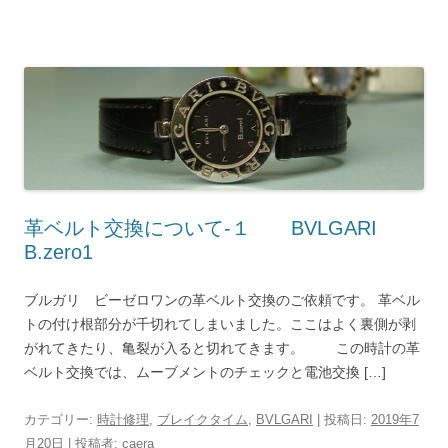
革ベルト交換について-１ BVLGARI
B.zero1
ブルガリ ビーゼロワンの革ベルト交換のご依頼です。 革ベル
トの付け根部分が千切れてしまいました。ここはよく裏側が剥
がれてきたり、亀裂が入ると切れてきます。 この時計の革
ベルト交換では、ムーブメントのチェックと電池交換 […]
カテゴリー:
時計修理
,
ブレイクタイム
,
BVLGARI
| 投稿日:
2019年7
月20日
|
投稿者:
caera