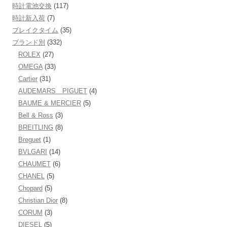
時計電池交換
(117)
時計新入荷
(7)
ブレイクタイム
(35)
ブランド別
(332)
ROLEX
(27)
OMEGA
(33)
Cartier
(31)
AUDEMARS PIGUET
(4)
BAUME & MERCIER
(5)
Bell & Ross
(3)
BREITLING
(8)
Breguet
(1)
BVLGARI
(14)
CHAUMET
(6)
CHANEL
(5)
Chopard
(5)
Christian Dior
(8)
CORUM
(3)
DIESEL
(5)