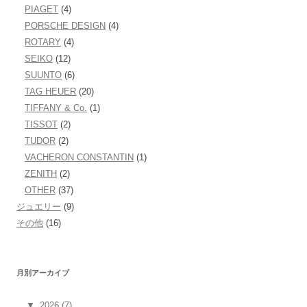
PIAGET
(4)
PORSCHE DESIGN
(4)
ROTARY
(4)
SEIKO
(12)
SUUNTO
(6)
TAG HEUER
(20)
TIFFANY & Co.
(1)
TISSOT
(2)
TUDOR
(2)
VACHERON CONSTANTIN
(1)
ZENITH
(2)
OTHER
(37)
ジュエリー
(9)
その他
(16)
月別アーカイブ
▼
2026 (7)