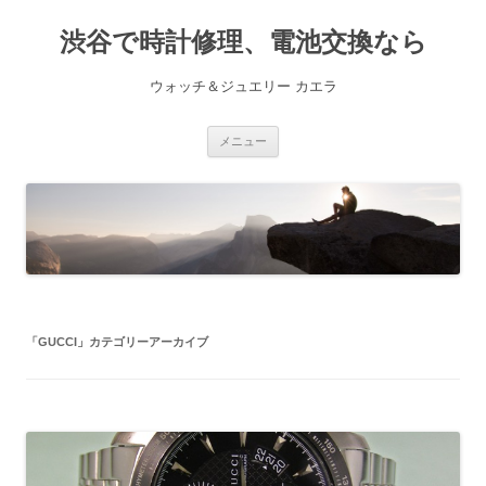
渋谷で時計修理、電池交換なら
ウォッチ＆ジュエリー カエラ
コ
メニュー
ン
テ
ン
ツ
へ
ス
キ
ッ
プ
「
GUCCI
」カテゴリーアーカイブ