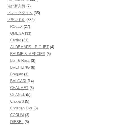
時計新入荷
(7)
ブレイクタイム
(35)
ブランド別
(332)
ROLEX
(27)
OMEGA
(33)
Cartier
(31)
AUDEMARS PIGUET
(4)
BAUME & MERCIER
(5)
Bell & Ross
(3)
BREITLING
(8)
Breguet
(1)
BVLGARI
(14)
CHAUMET
(6)
CHANEL
(5)
Chopard
(5)
Christian Dior
(8)
CORUM
(3)
DIESEL
(5)