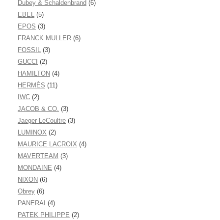
Dubey & Schaldenbrand
(6)
EBEL
(5)
EPOS
(3)
FRANCK MULLER
(6)
FOSSIL
(3)
GUCCI
(2)
HAMILTON
(4)
HERMÈS
(11)
IWC
(2)
JACOB & CO.
(3)
Jaeger LeCoultre
(3)
LUMINOX
(2)
MAURICE LACROIX
(4)
MAVERTEAM
(3)
MONDAINE
(4)
NIXON
(6)
Obrey
(6)
PANERAI
(4)
PATEK PHILIPPE
(2)