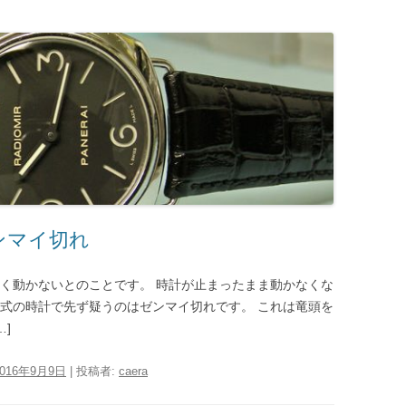
 ゼンマイ切れ
全く動かないとのことです。 時計が止まったまま動かなくな
械式の時計で先ず疑うのはゼンマイ切れです。 これは竜頭を
]
2016年9月9日
|
投稿者:
caera