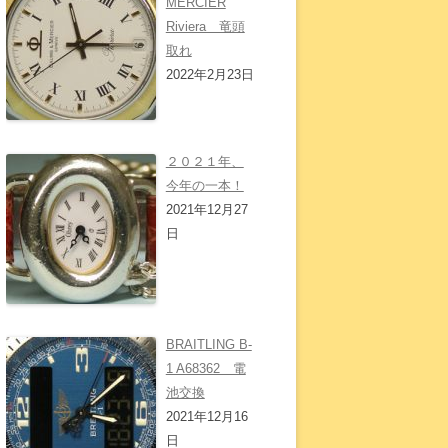
MERCIER
Riviera 竜頭
取れ
2022年2月23日
２０２１年、
今年の一本！
2021年12月27
日
BRAITLING B-
1 A68362 電
池交換
2021年12月16
日