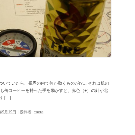
いていたら、視界の内で何か動くものが!?… それは机の
うも缶コーヒーを持った手を動かすと、赤色（+）の針が北
[…]
6年9月19日
|
投稿者:
caera