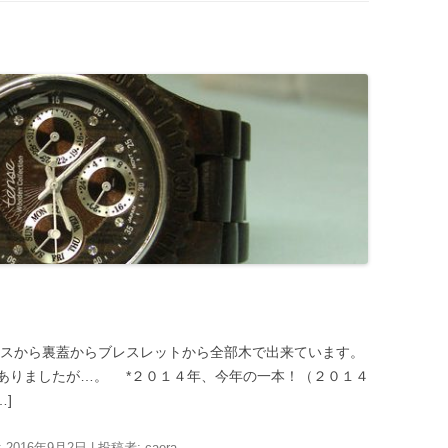
ースから裏蓋からブレスレットから全部木で出来ています。
ありましたが…。 *２０１４年、今年の一本！（２０１４
]
:
2016年9月2日
|
投稿者:
caera