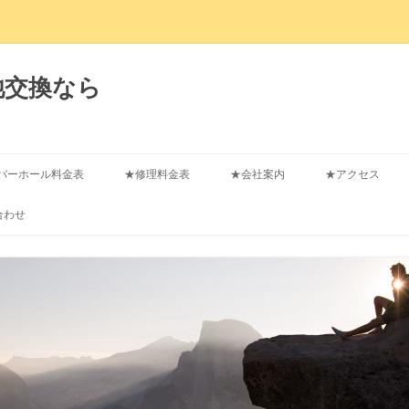
池交換なら
コ
ン
バーホール料金表
★修理料金表
★会社案内
★アクセス
テ
ン
ツ
合わせ
へ
ス
キ
ッ
プ