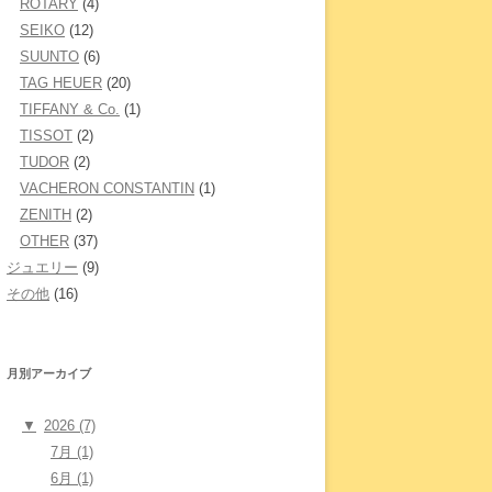
ROTARY
(4)
SEIKO
(12)
SUUNTO
(6)
TAG HEUER
(20)
TIFFANY & Co.
(1)
TISSOT
(2)
TUDOR
(2)
VACHERON CONSTANTIN
(1)
ZENITH
(2)
OTHER
(37)
ジュエリー
(9)
その他
(16)
月別アーカイブ
▼
2026 (7)
7月 (1)
6月 (1)