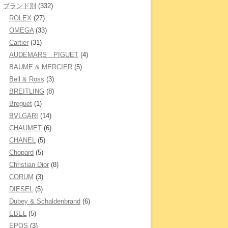
ブランド別
(332)
ROLEX
(27)
OMEGA
(33)
Cartier
(31)
AUDEMARS PIGUET
(4)
BAUME & MERCIER
(5)
Bell & Ross
(3)
BREITLING
(8)
Breguet
(1)
BVLGARI
(14)
CHAUMET
(6)
CHANEL
(5)
Chopard
(5)
Christian Dior
(8)
CORUM
(3)
DIESEL
(5)
Dubey & Schaldenbrand
(6)
EBEL
(5)
EPOS
(3)