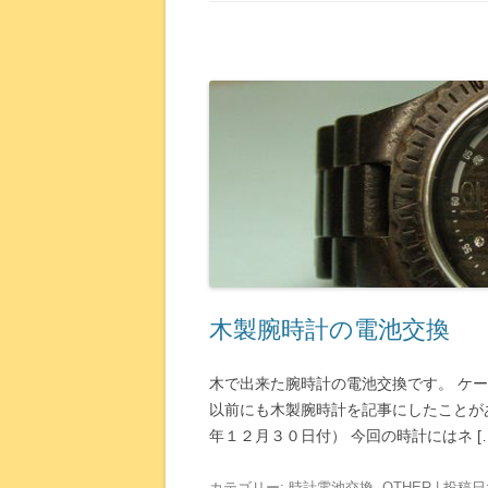
木製腕時計の電池交換
木で出来た腕時計の電池交換です。 ケ
以前にも木製腕時計を記事にしたことが
年１２月３０日付） 今回の時計にはネ […
カテゴリー:
時計電池交換
,
OTHER
| 投稿日