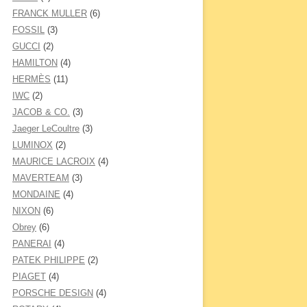
FRANCK MULLER
(6)
FOSSIL
(3)
GUCCI
(2)
HAMILTON
(4)
HERMÈS
(11)
IWC
(2)
JACOB & CO.
(3)
Jaeger LeCoultre
(3)
LUMINOX
(2)
MAURICE LACROIX
(4)
MAVERTEAM
(3)
MONDAINE
(4)
NIXON
(6)
Obrey
(6)
PANERAI
(4)
PATEK PHILIPPE
(2)
PIAGET
(4)
PORSCHE DESIGN
(4)