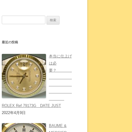
検
索:
最近の投稿
本当に仕上げ
は必
要？
ROLEX Ref.79173G DATE JUST
2022年4月9日
BAUME &