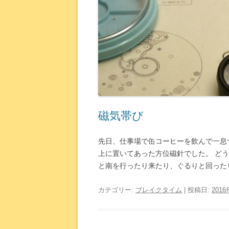
磁気帯び
先日、仕事場で缶コーヒーを飲んで一息つ
上に置いてあった方位磁針でした。 ど
と南を行ったり来たり、ぐるりと回ったり 
カテゴリー:
ブレイクタイム
| 投稿日:
201