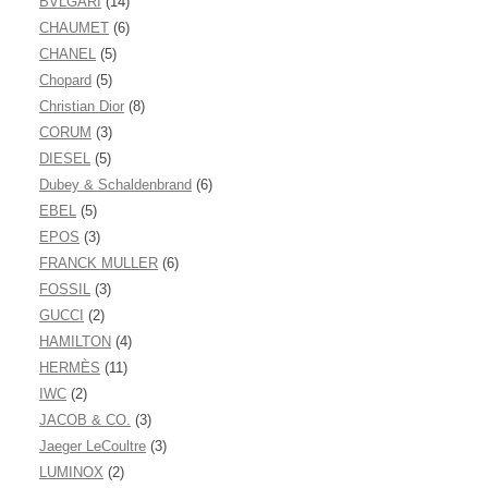
BVLGARI
(14)
CHAUMET
(6)
CHANEL
(5)
Chopard
(5)
Christian Dior
(8)
CORUM
(3)
DIESEL
(5)
Dubey & Schaldenbrand
(6)
EBEL
(5)
EPOS
(3)
FRANCK MULLER
(6)
FOSSIL
(3)
GUCCI
(2)
HAMILTON
(4)
HERMÈS
(11)
IWC
(2)
JACOB & CO.
(3)
Jaeger LeCoultre
(3)
LUMINOX
(2)