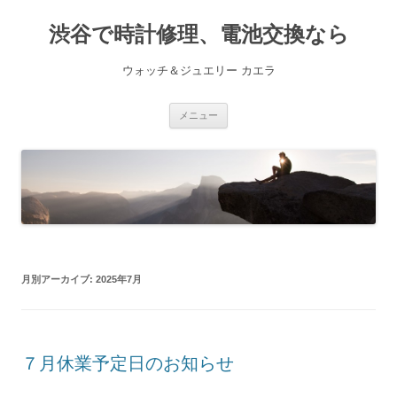
渋谷で時計修理、電池交換なら
ウォッチ＆ジュエリー カエラ
コ
メニュー
ン
テ
ン
ツ
へ
ス
キ
ッ
プ
月別アーカイブ:
2025年7月
７月休業予定日のお知らせ