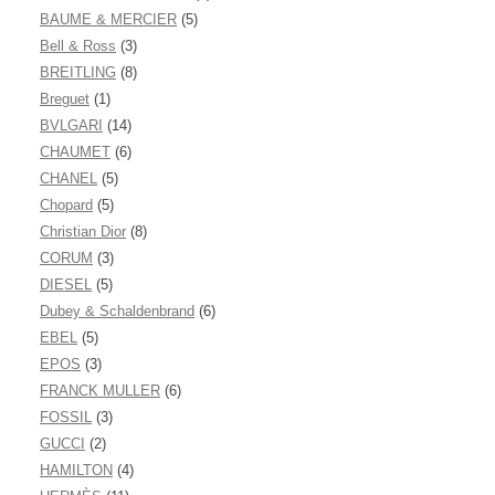
BAUME & MERCIER
(5)
Bell & Ross
(3)
BREITLING
(8)
Breguet
(1)
BVLGARI
(14)
CHAUMET
(6)
CHANEL
(5)
Chopard
(5)
Christian Dior
(8)
CORUM
(3)
DIESEL
(5)
Dubey & Schaldenbrand
(6)
EBEL
(5)
EPOS
(3)
FRANCK MULLER
(6)
FOSSIL
(3)
GUCCI
(2)
HAMILTON
(4)