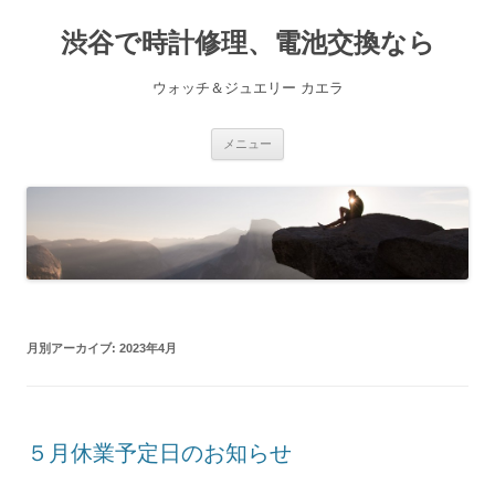
渋谷で時計修理、電池交換なら
ウォッチ＆ジュエリー カエラ
コ
メニュー
ン
テ
ン
ツ
へ
ス
キ
ッ
プ
月別アーカイブ:
2023年4月
５月休業予定日のお知らせ