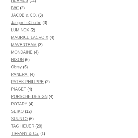
HERMÈS
(11)
IWC
(2)
JACOB & CO.
(3)
Jaeger LeCoultre
(3)
LUMINOX
(2)
MAURICE LACROIX
(4)
MAVERTEAM
(3)
MONDAINE
(4)
NIXON
(6)
Obrey
(6)
PANERAI
(4)
PATEK PHILIPPE
(2)
PIAGET
(4)
PORSCHE DESIGN
(4)
ROTARY
(4)
SEIKO
(12)
SUUNTO
(6)
TAG HEUER
(20)
TIFFANY & Co.
(1)