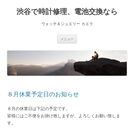
渋谷で時計修理、電池交換なら
ウォッチ＆ジュエリー カエラ
コ
メニュー
ン
テ
ン
ツ
へ
ス
キ
ッ
プ
８月休業予定日のお知らせ
８月の休業日は下記の予定です。
皆様にはご不便をお掛け致しますが、よろしくお願い致しま
す。