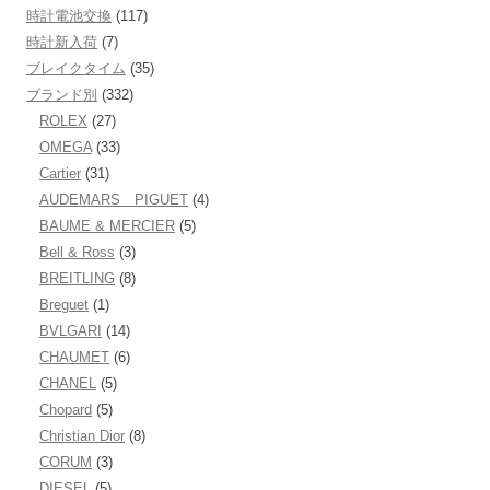
時計電池交換
(117)
時計新入荷
(7)
ブレイクタイム
(35)
ブランド別
(332)
ROLEX
(27)
OMEGA
(33)
Cartier
(31)
AUDEMARS PIGUET
(4)
BAUME & MERCIER
(5)
Bell & Ross
(3)
BREITLING
(8)
Breguet
(1)
BVLGARI
(14)
CHAUMET
(6)
CHANEL
(5)
Chopard
(5)
Christian Dior
(8)
CORUM
(3)
DIESEL
(5)