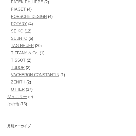
PATEK PHILIPPE
(2)
PIAGET
(4)
PORSCHE DESIGN
(4)
ROTARY
(4)
SEIKO
(12)
SUUNTO
(6)
TAG HEUER
(20)
TIFFANY & Co.
(1)
TISSOT
(2)
TUDOR
(2)
VACHERON CONSTANTIN
(1)
ZENITH
(2)
OTHER
(37)
ジュエリー
(9)
その他
(16)
月別アーカイブ