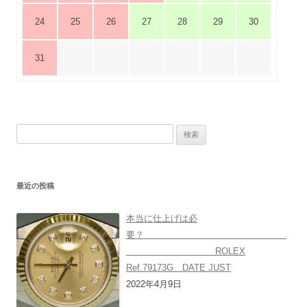
24
25
26
27
28
29
30
31
検
索:
最近の投稿
本当に仕上げは必
要？
ROLEX
Ref.79173G DATE JUST
2022年4月9日