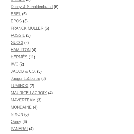
Dubey & Schaldenbrand
(6)
EBEL
(5)
EPOS
(3)
FRANCK MULLER
(6)
FOSSIL
(3)
GUCCI
(2)
HAMILTON
(4)
HERMÈS
(11)
IWC
(2)
JACOB & CO.
(3)
Jaeger LeCoultre
(3)
LUMINOX
(2)
MAURICE LACROIX
(4)
MAVERTEAM
(3)
MONDAINE
(4)
NIXON
(6)
Obrey
(6)
PANERAI
(4)