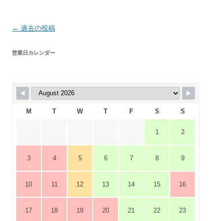
投
←
過去の投稿
稿
営業日カレンダー
ナ
ビ
ゲ
ー
シ
M
T
W
T
F
S
S
ョ
1
2
ン
3
4
5
6
7
8
9
10
11
12
13
14
15
16
17
18
19
20
21
22
23