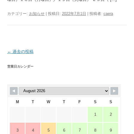
カテゴリー:
お知らせ
| 投稿日:
2022年7月1日
|
投稿者:
caera
投
←
過去の投稿
稿
営業日カレンダー
ナ
ビ
ゲ
ー
シ
M
T
W
T
F
S
S
ョ
1
2
ン
3
4
5
6
7
8
9