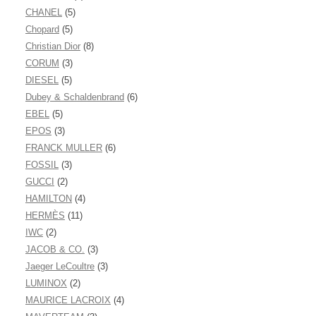
CHANEL
(5)
Chopard
(5)
Christian Dior
(8)
CORUM
(3)
DIESEL
(5)
Dubey & Schaldenbrand
(6)
EBEL
(5)
EPOS
(3)
FRANCK MULLER
(6)
FOSSIL
(3)
GUCCI
(2)
HAMILTON
(4)
HERMÈS
(11)
IWC
(2)
JACOB & CO.
(3)
Jaeger LeCoultre
(3)
LUMINOX
(2)
MAURICE LACROIX
(4)