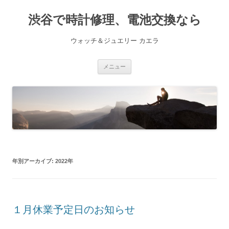
渋谷で時計修理、電池交換なら
ウォッチ＆ジュエリー カエラ
コ
メニュー
ン
テ
ン
ツ
へ
ス
キ
ッ
プ
年別アーカイブ:
2022年
１月休業予定日のお知らせ