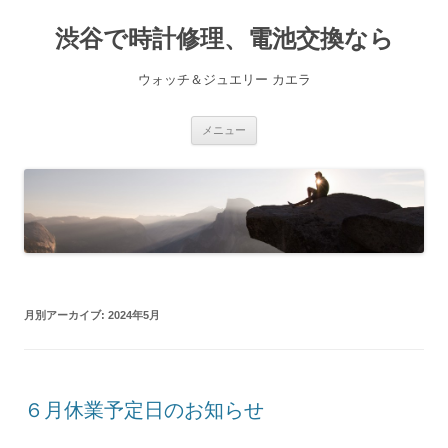
渋谷で時計修理、電池交換なら
ウォッチ＆ジュエリー カエラ
コ
メニュー
ン
テ
ン
ツ
へ
ス
キ
ッ
プ
月別アーカイブ:
2024年5月
６月休業予定日のお知らせ