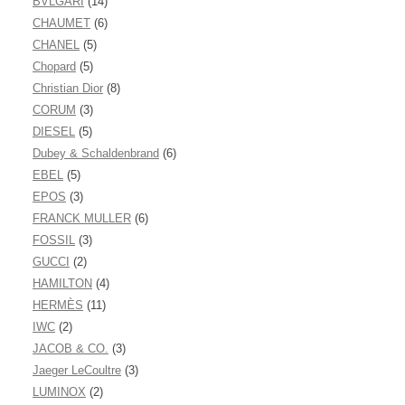
BVLGARI
(14)
CHAUMET
(6)
CHANEL
(5)
Chopard
(5)
Christian Dior
(8)
CORUM
(3)
DIESEL
(5)
Dubey & Schaldenbrand
(6)
EBEL
(5)
EPOS
(3)
FRANCK MULLER
(6)
FOSSIL
(3)
GUCCI
(2)
HAMILTON
(4)
HERMÈS
(11)
IWC
(2)
JACOB & CO.
(3)
Jaeger LeCoultre
(3)
LUMINOX
(2)