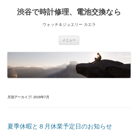
渋谷で時計修理、電池交換なら
ウォッチ＆ジュエリー カエラ
コ
メニュー
ン
テ
ン
ツ
へ
ス
キ
ッ
プ
月別アーカイブ:
2018年7月
夏季休暇と８月休業予定日のお知らせ