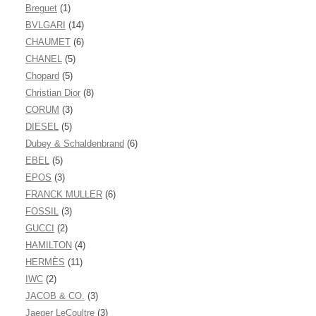
Breguet
(1)
BVLGARI
(14)
CHAUMET
(6)
CHANEL
(5)
Chopard
(5)
Christian Dior
(8)
CORUM
(3)
DIESEL
(5)
Dubey & Schaldenbrand
(6)
EBEL
(5)
EPOS
(3)
FRANCK MULLER
(6)
FOSSIL
(3)
GUCCI
(2)
HAMILTON
(4)
HERMÈS
(11)
IWC
(2)
JACOB & CO.
(3)
Jaeger LeCoultre
(3)