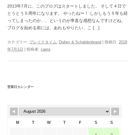
2013年7月に、このブログはスタートしました。 そして４日で
とうとう５周年になります。 やったね〜！ しかしもう５年も経
ってしまったのか…、というのが率直な感想なんですけどね。
ブログを始める前には、あれもやりたい、こ […]
カテゴリー:
ブレイクタイム
,
Dubey & Schaldenbrand
| 投稿日:
2018
年7月1日
|
投稿者:
caera
営業日カレンダー
M
T
W
T
F
S
S