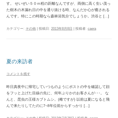
す。 せいぜい５０ｍ程の距離なんですが、両側に高く生い茂っ
た樹木の木漏れ日の中を通り抜ける時、なんだか心が癒される
んです。特にこの時期なら森林浴気分でしょうか。渋谷と […]
カテゴリー:
その他
| 投稿日:
2013年8月8日
|
投稿者:
caera
夏の来訪者
コメントを残す
昨日真夜中に帰宅していつものようにポストの中を確認して顔
をフッと上げた目線の先に、何年ぶりかのお客さんが･･･。 な
んと、昆虫の王様カブトムシ。(雌ですが) 以前は夏になると飛
んで来たりしてたのに7~8年位前からすっかり […]