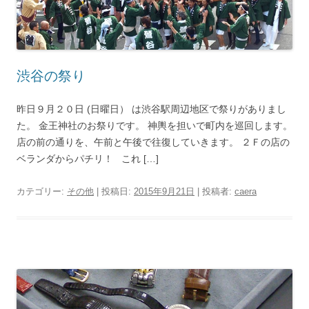
渋谷の祭り
昨日９月２０日 (日曜日） は渋谷駅周辺地区で祭りがありまし
た。 金王神社のお祭りです。 神輿を担いで町内を巡回します。
店の前の通りを、午前と午後で往復していきます。 ２Ｆの店の
ベランダからパチリ！ これ […]
カテゴリー:
その他
| 投稿日:
2015年9月21日
|
投稿者:
caera