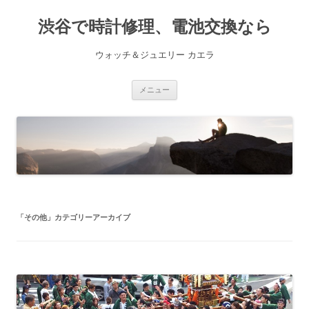
渋谷で時計修理、電池交換なら
ウォッチ＆ジュエリー カエラ
コ
メニュー
ン
テ
ン
ツ
へ
ス
キ
ッ
プ
「
その他
」カテゴリーアーカイブ