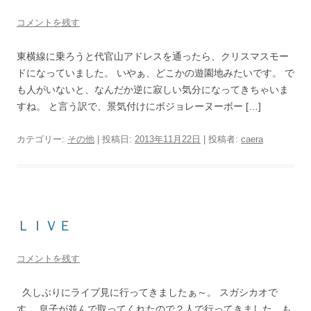
コメントを残す
東横線に乗ろうと代官山アドレスを通ったら、クリスマスモー
ドになっていました。 いやぁ、どこかの遊園地みたいです。 で
も人がいないと、なんだか逆に寂しい気分になってきちゃいま
すね。 と言う訳で、景気付けにボジョレーヌーボー […]
カテゴリー:
その他
| 投稿日:
2013年11月22日
|
投稿者:
caera
ＬＩＶＥ
コメントを残す
久しぶりにライブ見に行ってきましたぁ～。 スガシカオで
す。 息子が並んで取ってくれたので２人で行ってきました。も