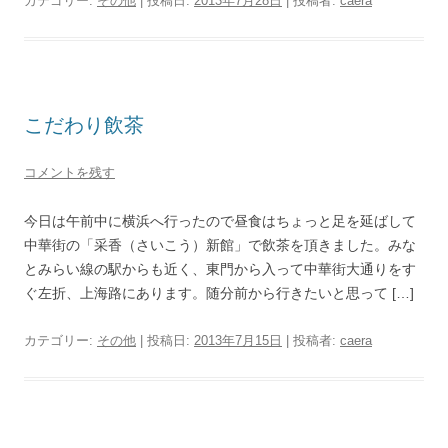
カテゴリー:
その他
| 投稿日:
2013年7月28日
|
投稿者:
caera
こだわり飲茶
コメントを残す
今日は午前中に横浜へ行ったので昼食はちょっと足を延ばして
中華街の「采香（さいこう）新館」で飲茶を頂きました。みな
とみらい線の駅からも近く、東門から入って中華街大通りをす
ぐ左折、上海路にあります。随分前から行きたいと思って […]
カテゴリー:
その他
| 投稿日:
2013年7月15日
|
投稿者:
caera