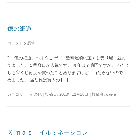
億の細道
コメントを残す
“ 「億の細道」へようこそ!! ” 数寄屋橋の宝くじ売り場、並ん
でました。１番窓口が人気です。 今年は７億円ですか。 わたく
しも宝くじ何度か買ったことありますけど、当たらないので止
めました。 当たれば買うの […]
カテゴリー:
その他
| 投稿日:
2013年11月28日
|
投稿者:
caera
Ｘ’ｍａｓ イルミネーション