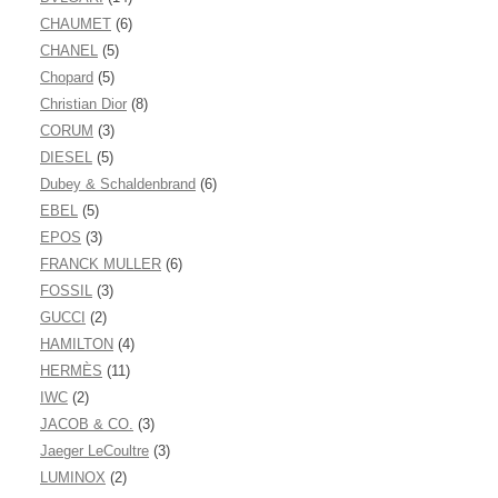
CHAUMET
(6)
CHANEL
(5)
Chopard
(5)
Christian Dior
(8)
CORUM
(3)
DIESEL
(5)
Dubey & Schaldenbrand
(6)
EBEL
(5)
EPOS
(3)
FRANCK MULLER
(6)
FOSSIL
(3)
GUCCI
(2)
HAMILTON
(4)
HERMÈS
(11)
IWC
(2)
JACOB & CO.
(3)
Jaeger LeCoultre
(3)
LUMINOX
(2)