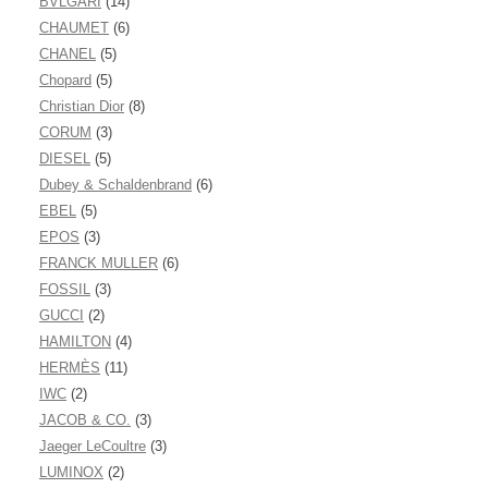
BVLGARI
(14)
CHAUMET
(6)
CHANEL
(5)
Chopard
(5)
Christian Dior
(8)
CORUM
(3)
DIESEL
(5)
Dubey & Schaldenbrand
(6)
EBEL
(5)
EPOS
(3)
FRANCK MULLER
(6)
FOSSIL
(3)
GUCCI
(2)
HAMILTON
(4)
HERMÈS
(11)
IWC
(2)
JACOB & CO.
(3)
Jaeger LeCoultre
(3)
LUMINOX
(2)