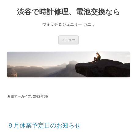
渋谷で時計修理、電池交換なら
ウォッチ＆ジュエリー カエラ
コ
メニュー
ン
テ
ン
ツ
へ
ス
キ
ッ
プ
月別アーカイブ:
2022年8月
９月休業予定日のお知らせ