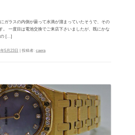
前にガラスの内側が曇って水滴が溜まっていたそうで、その
す。 一度目は電池交換でご来店下さいましたが、既にかな
 […]
4年5月23日
|
投稿者:
caera