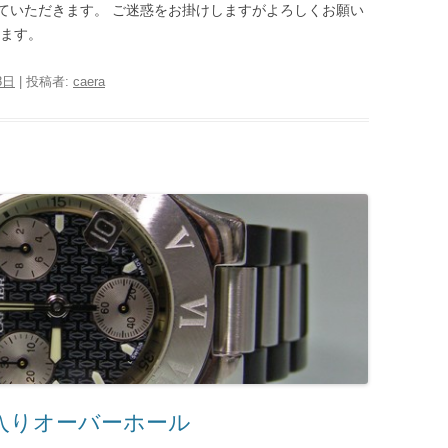
ていただきます。 ご迷惑をお掛けしますがよろしくお願い
します。
8日
|
投稿者:
caera
ph 水入りオーバーホール