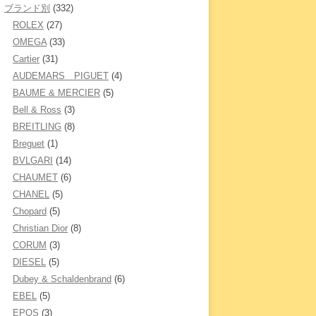
ブランド別
(332)
ROLEX
(27)
OMEGA
(33)
Cartier
(31)
AUDEMARS PIGUET
(4)
BAUME & MERCIER
(5)
Bell & Ross
(3)
BREITLING
(8)
Breguet
(1)
BVLGARI
(14)
CHAUMET
(6)
CHANEL
(5)
Chopard
(5)
Christian Dior
(8)
CORUM
(3)
DIESEL
(5)
Dubey & Schaldenbrand
(6)
EBEL
(5)
EPOS
(3)