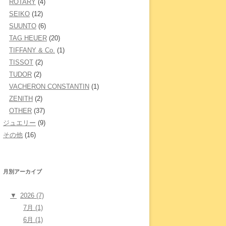
ROTARY
(4)
SEIKO
(12)
SUUNTO
(6)
TAG HEUER
(20)
TIFFANY & Co.
(1)
TISSOT
(2)
TUDOR
(2)
VACHERON CONSTANTIN
(1)
ZENITH
(2)
OTHER
(37)
ジュエリー
(9)
その他
(16)
月別アーカイブ
▼
2026 (7)
7月 (1)
6月 (1)