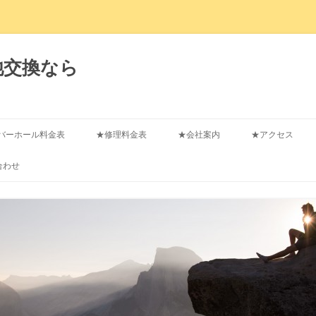
池交換なら
コ
ン
バーホール料金表
★修理料金表
★会社案内
★アクセス
テ
ン
ツ
合わせ
へ
ス
キ
ッ
プ