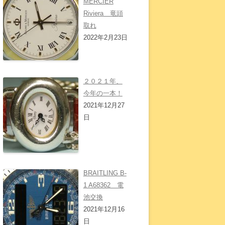
MERCIER
Riviera 竜頭
取れ
2022年2月23日
２０２１年、
今年の一本！
2021年12月27
日
BRAITLING B-
1 A68362 電
池交換
2021年12月16
日