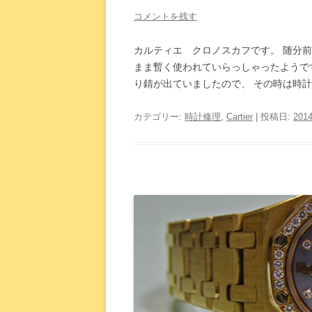
コメントを残す
カルティエ クロノスカフです。 随分
まま暫く使われていらっしゃったようで
り錆が出ていましたので、 その時は時計の
カテゴリー:
時計修理
,
Cartier
| 投稿日:
201