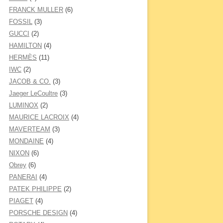
FRANCK MULLER
(6)
FOSSIL
(3)
GUCCI
(2)
HAMILTON
(4)
HERMÈS
(11)
IWC
(2)
JACOB & CO.
(3)
Jaeger LeCoultre
(3)
LUMINOX
(2)
MAURICE LACROIX
(4)
MAVERTEAM
(3)
MONDAINE
(4)
NIXON
(6)
Obrey
(6)
PANERAI
(4)
PATEK PHILIPPE
(2)
PIAGET
(4)
PORSCHE DESIGN
(4)