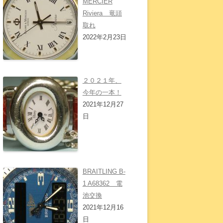
MERCIER
Riviera 竜頭
取れ
2022年2月23日
２０２１年、
今年の一本！
2021年12月27
日
BRAITLING B-
1 A68362 電
池交換
2021年12月16
日