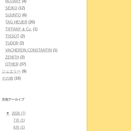
ROTARY
(4)
SEIKO
(12)
SUUNTO
(6)
TAG HEUER
(20)
TIFFANY & Co.
(1)
TISSOT
(2)
TUDOR
(2)
VACHERON CONSTANTIN
(1)
ZENITH
(2)
OTHER
(37)
ジュエリー
(9)
その他
(16)
月別アーカイブ
▼
2026 (7)
7月 (1)
6月 (1)