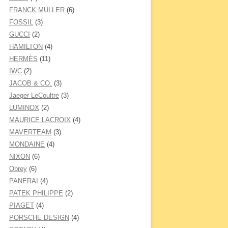
FRANCK MULLER
(6)
FOSSIL
(3)
GUCCI
(2)
HAMILTON
(4)
HERMÈS
(11)
IWC
(2)
JACOB & CO.
(3)
Jaeger LeCoultre
(3)
LUMINOX
(2)
MAURICE LACROIX
(4)
MAVERTEAM
(3)
MONDAINE
(4)
NIXON
(6)
Obrey
(6)
PANERAI
(4)
PATEK PHILIPPE
(2)
PIAGET
(4)
PORSCHE DESIGN
(4)