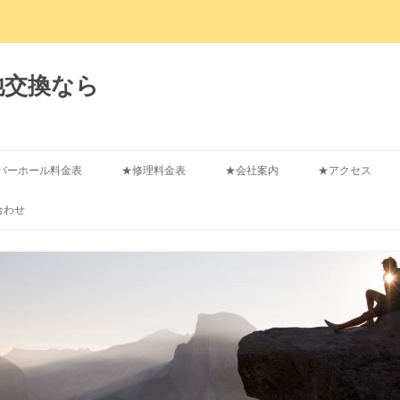
池交換なら
コ
ン
バーホール料金表
★修理料金表
★会社案内
★アクセス
テ
ン
ツ
合わせ
へ
ス
キ
ッ
プ