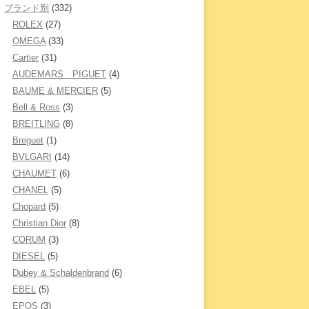
ブランド別
(332)
ROLEX
(27)
OMEGA
(33)
Cartier
(31)
AUDEMARS PIGUET
(4)
BAUME & MERCIER
(5)
Bell & Ross
(3)
BREITLING
(8)
Breguet
(1)
BVLGARI
(14)
CHAUMET
(6)
CHANEL
(5)
Chopard
(5)
Christian Dior
(8)
CORUM
(3)
DIESEL
(5)
Dubey & Schaldenbrand
(6)
EBEL
(5)
EPOS
(3)