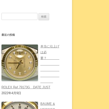
検
索:
最近の投稿
本当に仕上げ
は必
要？
ROLEX Ref.79173G DATE JUST
2022年4月9日
BAUME &