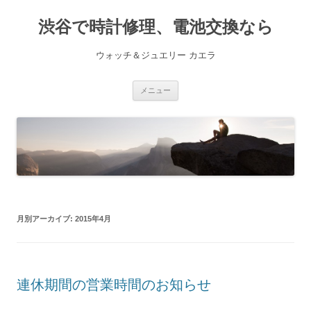
渋谷で時計修理、電池交換なら
ウォッチ＆ジュエリー カエラ
コ
メニュー
ン
テ
ン
ツ
へ
ス
キ
ッ
プ
月別アーカイブ:
2015年4月
連休期間の営業時間のお知らせ