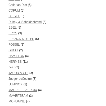
Christian Dior
(8)
CORUM
(3)
DIESEL
(5)
Dubey & Schaldenbrand
(6)
EBEL
(5)
EPOS
(3)
FRANCK MULLER
(6)
FOSSIL
(3)
GUCCI
(2)
HAMILTON
(4)
HERMÈS
(11)
IWC
(2)
JACOB & CO.
(3)
Jaeger LeCoultre
(3)
LUMINOX
(2)
MAURICE LACROIX
(4)
MAVERTEAM
(3)
MONDAINE
(4)