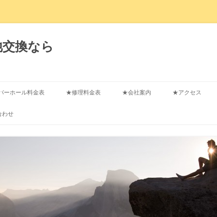
池交換なら
コ
ン
バーホール料金表
★修理料金表
★会社案内
★アクセス
テ
ン
ツ
合わせ
へ
ス
キ
ッ
プ