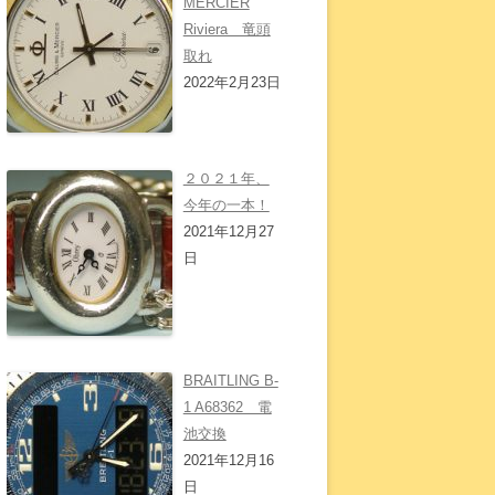
MERCIER
Riviera 竜頭
取れ
2022年2月23日
２０２１年、
今年の一本！
2021年12月27
日
BRAITLING B-
1 A68362 電
池交換
2021年12月16
日