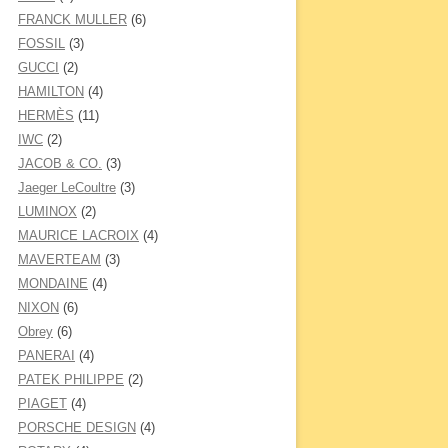
FRANCK MULLER
(6)
FOSSIL
(3)
GUCCI
(2)
HAMILTON
(4)
HERMÈS
(11)
IWC
(2)
JACOB & CO.
(3)
Jaeger LeCoultre
(3)
LUMINOX
(2)
MAURICE LACROIX
(4)
MAVERTEAM
(3)
MONDAINE
(4)
NIXON
(6)
Obrey
(6)
PANERAI
(4)
PATEK PHILIPPE
(2)
PIAGET
(4)
PORSCHE DESIGN
(4)