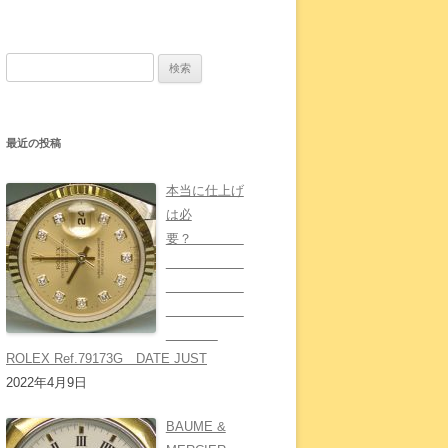
検
索:
最近の投稿
本当に仕上げ
は必
要？
ROLEX Ref.79173G DATE JUST
2022年4月9日
BAUME &