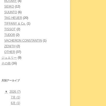
ROTARY
(4)
SEIKO
(12)
SUUNTO
(6)
TAG HEUER
(20)
TIFFANY & Co.
(1)
TISSOT
(2)
TUDOR
(2)
VACHERON CONSTANTIN
(1)
ZENITH
(2)
OTHER
(37)
ジュエリー
(9)
その他
(16)
月別アーカイブ
▼
2026 (7)
7月 (1)
6月 (1)