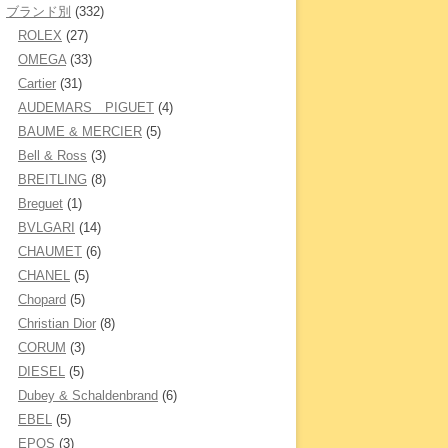
ブランド別
(332)
ROLEX
(27)
OMEGA
(33)
Cartier
(31)
AUDEMARS PIGUET
(4)
BAUME & MERCIER
(5)
Bell & Ross
(3)
BREITLING
(8)
Breguet
(1)
BVLGARI
(14)
CHAUMET
(6)
CHANEL
(5)
Chopard
(5)
Christian Dior
(8)
CORUM
(3)
DIESEL
(5)
Dubey & Schaldenbrand
(6)
EBEL
(5)
EPOS
(3)