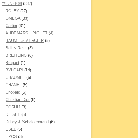
ブランド別
(332)
ROLEX
(27)
OMEGA
(33)
Cartier
(31)
AUDEMARS PIGUET
(4)
BAUME & MERCIER
(5)
Bell & Ross
(3)
BREITLING
(8)
Breguet
(1)
BVLGARI
(14)
CHAUMET
(6)
CHANEL
(5)
Chopard
(5)
Christian Dior
(8)
CORUM
(3)
DIESEL
(5)
Dubey & Schaldenbrand
(6)
EBEL
(5)
EPOS
(3)