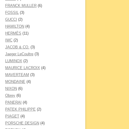
FRANCK MULLER
(6)
FOSSIL
(3)
GUCCI
(2)
HAMILTON
(4)
HERMÈS
(11)
IWC
(2)
JACOB & CO.
(3)
Jaeger LeCoultre
(3)
LUMINOX
(2)
MAURICE LACROIX
(4)
MAVERTEAM
(3)
MONDAINE
(4)
NIXON
(6)
Obrey
(6)
PANERAI
(4)
PATEK PHILIPPE
(2)
PIAGET
(4)
PORSCHE DESIGN
(4)