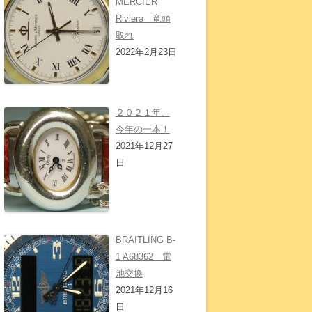
MERCIER
Riviera 竜頭
取れ
2022年2月23日
２０２１年、
今年の一本！
2021年12月27
日
BRAITLING B-
1 A68362 電
池交換
2021年12月16
日