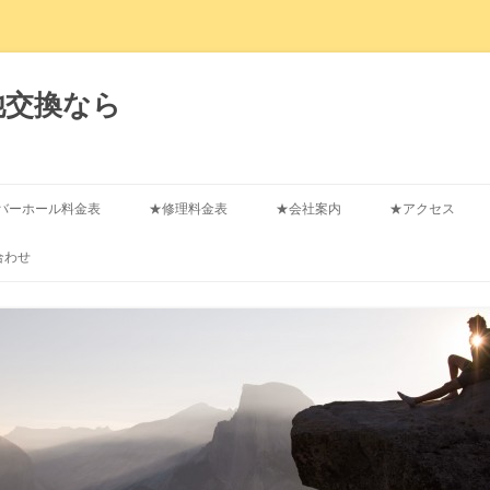
池交換なら
コ
ン
バーホール料金表
★修理料金表
★会社案内
★アクセス
テ
ン
ツ
合わせ
へ
ス
キ
ッ
プ