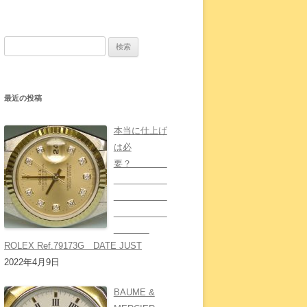
検
索:
最近の投稿
本当に仕上げ
は必
要？
ROLEX Ref.79173G DATE JUST
2022年4月9日
BAUME &