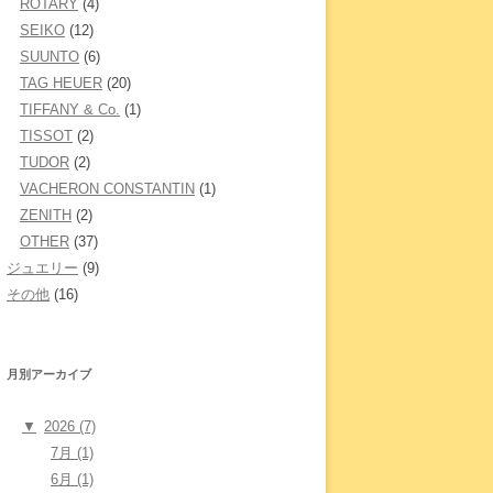
ROTARY
(4)
SEIKO
(12)
SUUNTO
(6)
TAG HEUER
(20)
TIFFANY & Co.
(1)
TISSOT
(2)
TUDOR
(2)
VACHERON CONSTANTIN
(1)
ZENITH
(2)
OTHER
(37)
ジュエリー
(9)
その他
(16)
月別アーカイブ
▼
2026 (7)
7月 (1)
6月 (1)