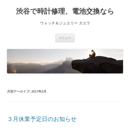
渋谷で時計修理、電池交換なら
ウォッチ＆ジュエリー カエラ
コ
メニュー
ン
テ
ン
ツ
へ
ス
キ
ッ
プ
月別アーカイブ:
2017年2月
３月休業予定日のお知らせ