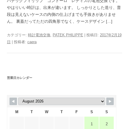
パテックフィリップ ゴンドーロ レディスの電池交換です。
やはりいい時計は、出来が違います。 しっかりとした造り、普
段は見えないケースの内側の仕上げまでも手抜きがありませ
ん。 裏蓋だってただの四角形でなく、ケースデザイン […]
カテゴリー:
時計電池交換
,
PATEK PHILIPPE
| 投稿日:
2017年2月19
日
|
投稿者:
caera
営業日カレンダー
M
T
W
T
F
S
S
1
2