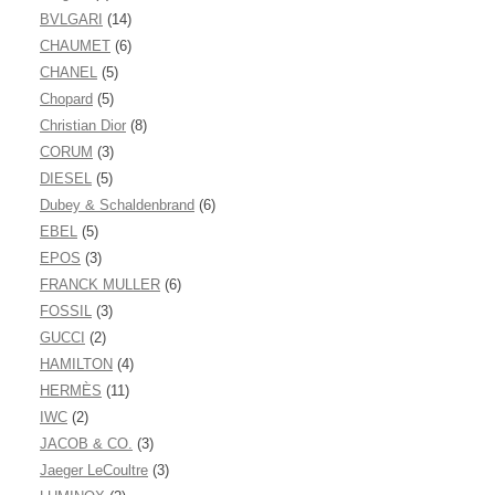
BVLGARI
(14)
CHAUMET
(6)
CHANEL
(5)
Chopard
(5)
Christian Dior
(8)
CORUM
(3)
DIESEL
(5)
Dubey & Schaldenbrand
(6)
EBEL
(5)
EPOS
(3)
FRANCK MULLER
(6)
FOSSIL
(3)
GUCCI
(2)
HAMILTON
(4)
HERMÈS
(11)
IWC
(2)
JACOB & CO.
(3)
Jaeger LeCoultre
(3)