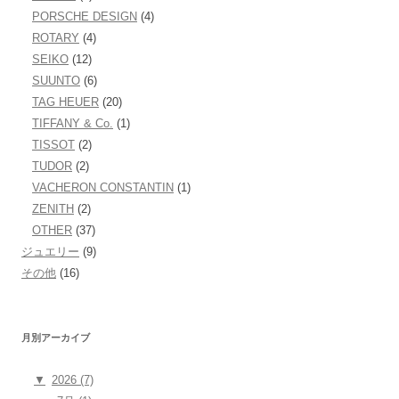
PORSCHE DESIGN
(4)
ROTARY
(4)
SEIKO
(12)
SUUNTO
(6)
TAG HEUER
(20)
TIFFANY & Co.
(1)
TISSOT
(2)
TUDOR
(2)
VACHERON CONSTANTIN
(1)
ZENITH
(2)
OTHER
(37)
ジュエリー
(9)
その他
(16)
月別アーカイブ
▼
2026 (7)