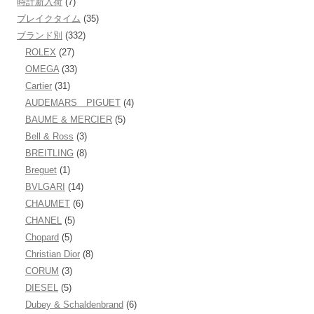
時計新入荷
(7)
ブレイクタイム
(35)
ブランド別
(332)
ROLEX
(27)
OMEGA
(33)
Cartier
(31)
AUDEMARS PIGUET
(4)
BAUME & MERCIER
(5)
Bell & Ross
(3)
BREITLING
(8)
Breguet
(1)
BVLGARI
(14)
CHAUMET
(6)
CHANEL
(5)
Chopard
(5)
Christian Dior
(8)
CORUM
(3)
DIESEL
(5)
Dubey & Schaldenbrand
(6)