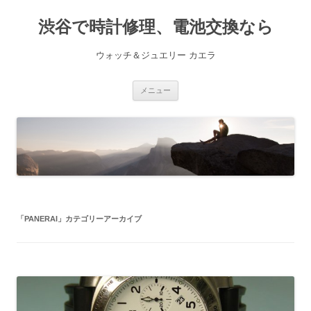
渋谷で時計修理、電池交換なら
ウォッチ＆ジュエリー カエラ
コ
メニュー
ン
テ
ン
ツ
へ
ス
キ
ッ
プ
「
PANERAI
」カテゴリーアーカイブ