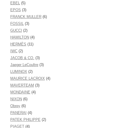
EBEL
(5)
EPOS
(3)
FRANCK MULLER
(6)
FOSSIL
(3)
GUCCI
(2)
HAMILTON
(4)
HERMÈS
(11)
IWC
(2)
JACOB & CO.
(3)
Jaeger LeCoultre
(3)
LUMINOX
(2)
MAURICE LACROIX
(4)
MAVERTEAM
(3)
MONDAINE
(4)
NIXON
(6)
Obrey
(6)
PANERAI
(4)
PATEK PHILIPPE
(2)
PIAGET
(4)