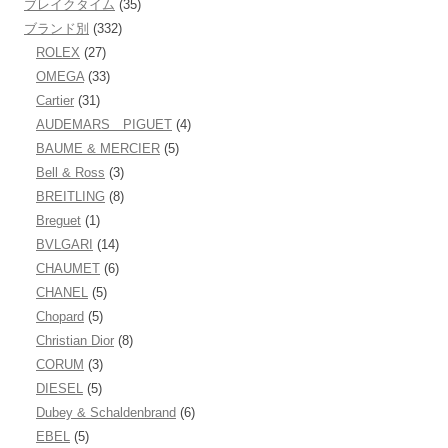
ブレイクタイム
(35)
ブランド別
(332)
ROLEX
(27)
OMEGA
(33)
Cartier
(31)
AUDEMARS PIGUET
(4)
BAUME & MERCIER
(5)
Bell & Ross
(3)
BREITLING
(8)
Breguet
(1)
BVLGARI
(14)
CHAUMET
(6)
CHANEL
(5)
Chopard
(5)
Christian Dior
(8)
CORUM
(3)
DIESEL
(5)
Dubey & Schaldenbrand
(6)
EBEL
(5)