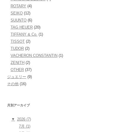
ROTARY
(4)
SEIKO
(12)
SUUNTO
(6)
TAG HEUER
(20)
TIFFANY & Co.
(1)
TISSOT
(2)
TUDOR
(2)
VACHERON CONSTANTIN
(1)
ZENITH
(2)
OTHER
(37)
ジュエリー
(9)
その他
(16)
月別アーカイブ
▼
2026 (7)
7月 (1)