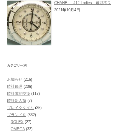
CHANEL J12 Ladies 竜頭不良
2021年10月4日
カテゴリー別
お知らせ
(216)
時計修理
(206)
時計電池交換
(117)
時計新入荷
(7)
ブレイクタイム
(35)
ブランド別
(332)
ROLEX
(27)
OMEGA
(33)