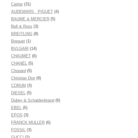
Cartier
(31)
AUDEMARS PIGUET
(4)
BAUME & MERCIER
(5)
Bell & Ross
(3)
BREITLING
(8)
Breguet
(1)
BVLGARI
(14)
CHAUMET
(6)
CHANEL
(5)
Chopard
(5)
Christian Dior
(8)
CORUM
(3)
DIESEL
(5)
Dubey & Schaldenbrand
(6)
EBEL
(5)
EPOS
(3)
FRANCK MULLER
(6)
FOSSIL
(3)
GUCCI
(2)