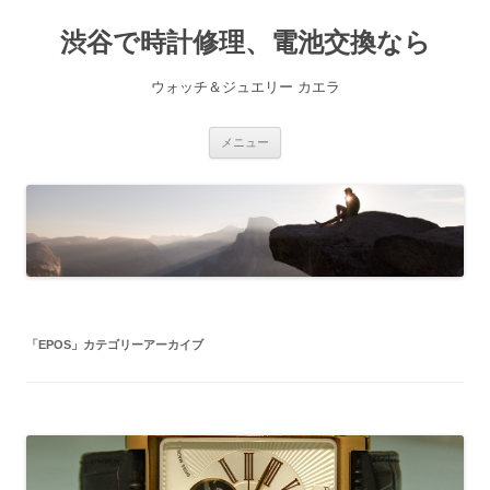
渋谷で時計修理、電池交換なら
ウォッチ＆ジュエリー カエラ
コ
メニュー
ン
テ
ン
ツ
へ
ス
キ
ッ
プ
「
EPOS
」カテゴリーアーカイブ