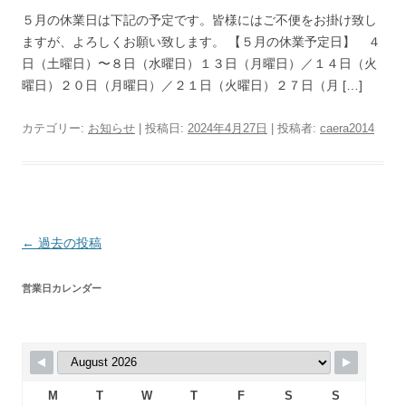
５月の休業日は下記の予定です。皆様にはご不便をお掛け致し
ますが、よろしくお願い致します。 【５月の休業予定日】 ４
日（土曜日）〜８日（水曜日）１３日（月曜日）／１４日（火
曜日）２０日（月曜日）／２１日（火曜日）２７日（月 […]
カテゴリー:
お知らせ
| 投稿日:
2024年4月27日
|
投稿者:
caera2014
投
←
過去の投稿
稿
営業日カレンダー
ナ
ビ
ゲ
ー
シ
M
T
W
T
F
S
S