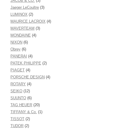
JACOB & CO.
(3)
Jaeger LeCoultre
(3)
LUMINOX
(2)
MAURICE LACROIX
(4)
MAVERTEAM
(3)
MONDAINE
(4)
NIXON
(6)
Obrey
(6)
PANERAI
(4)
PATEK PHILIPPE
(2)
PIAGET
(4)
PORSCHE DESIGN
(4)
ROTARY
(4)
SEIKO
(12)
SUUNTO
(6)
TAG HEUER
(20)
TIFFANY & Co.
(1)
TISSOT
(2)
TUDOR
(2)