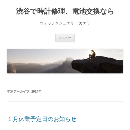
渋谷で時計修理、電池交換なら
ウォッチ＆ジュエリー カエラ
コ
メニュー
ン
テ
ン
ツ
へ
ス
キ
ッ
プ
年別アーカイブ:
2024年
１月休業予定日のお知らせ