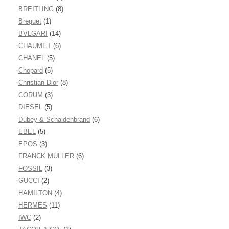
BREITLING
(8)
Breguet
(1)
BVLGARI
(14)
CHAUMET
(6)
CHANEL
(5)
Chopard
(5)
Christian Dior
(8)
CORUM
(3)
DIESEL
(5)
Dubey & Schaldenbrand
(6)
EBEL
(5)
EPOS
(3)
FRANCK MULLER
(6)
FOSSIL
(3)
GUCCI
(2)
HAMILTON
(4)
HERMÈS
(11)
IWC
(2)