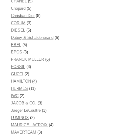
CHANEL
(5)
Chopard
(5)
Christian Dior
(8)
CORUM
(3)
DIESEL
(5)
Dubey & Schaldenbrand
(6)
EBEL
(5)
EPOS
(3)
FRANCK MULLER
(6)
FOSSIL
(3)
GUCCI
(2)
HAMILTON
(4)
HERMÈS
(11)
IWC
(2)
JACOB & CO.
(3)
Jaeger LeCoultre
(3)
LUMINOX
(2)
MAURICE LACROIX
(4)
MAVERTEAM
(3)