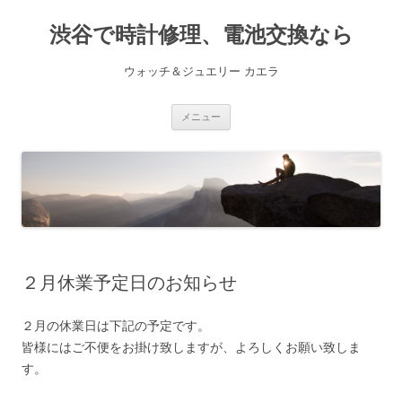
渋谷で時計修理、電池交換なら
ウォッチ＆ジュエリー カエラ
コ
メニュー
ン
テ
ン
ツ
へ
ス
キ
ッ
プ
２月休業予定日のお知らせ
２月の休業日は下記の予定です。
皆様にはご不便をお掛け致しますが、よろしくお願い致しま
す。