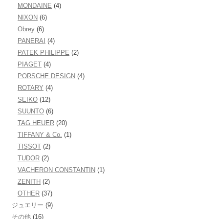
MONDAINE
(4)
NIXON
(6)
Obrey
(6)
PANERAI
(4)
PATEK PHILIPPE
(2)
PIAGET
(4)
PORSCHE DESIGN
(4)
ROTARY
(4)
SEIKO
(12)
SUUNTO
(6)
TAG HEUER
(20)
TIFFANY & Co.
(1)
TISSOT
(2)
TUDOR
(2)
VACHERON CONSTANTIN
(1)
ZENITH
(2)
OTHER
(37)
ジュエリー
(9)
その他
(16)