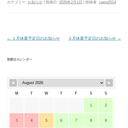
カテゴリー:
お知らせ
| 投稿日:
2026年2月1日
|
投稿者:
caera2014
投
←
１月休業予定日のお知らせ
３月休業予定日のお知らせ
→
稿
ナ
営業日カレンダー
ビ
ゲ
ー
シ
M
T
W
T
F
S
S
ョ
ン
1
2
3
4
5
6
7
8
9