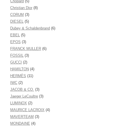
Chopard
(5)
Christian Dior
(8)
CORUM
(3)
DIESEL
(5)
Dubey & Schaldenbrand
(6)
EBEL
(5)
EPOS
(3)
FRANCK MULLER
(6)
FOSSIL
(3)
GUCCI
(2)
HAMILTON
(4)
HERMÈS
(11)
IWC
(2)
JACOB & CO.
(3)
Jaeger LeCoultre
(3)
LUMINOX
(2)
MAURICE LACROIX
(4)
MAVERTEAM
(3)
MONDAINE
(4)