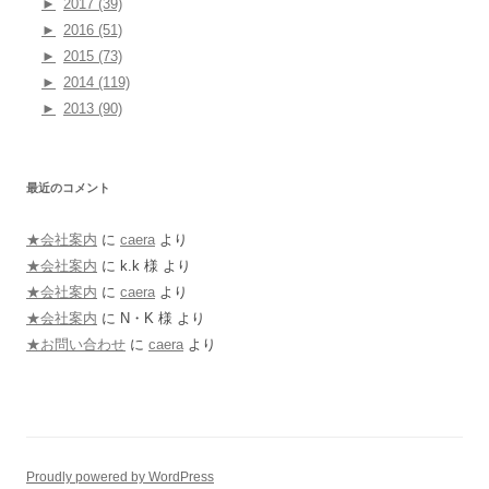
►
2017 (39)
►
2016 (51)
►
2015 (73)
►
2014 (119)
►
2013 (90)
最近のコメント
★会社案内
に
caera
より
★会社案内
に
k.k 様
より
★会社案内
に
caera
より
★会社案内
に
N・K 様
より
★お問い合わせ
に
caera
より
Proudly powered by WordPress