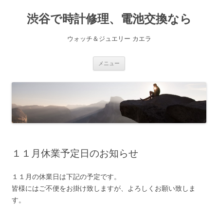
渋谷で時計修理、電池交換なら
ウォッチ＆ジュエリー カエラ
コ
メニュー
ン
テ
ン
ツ
へ
ス
キ
ッ
プ
１１月休業予定日のお知らせ
１１月の休業日は下記の予定です。
皆様にはご不便をお掛け致しますが、よろしくお願い致しま
す。