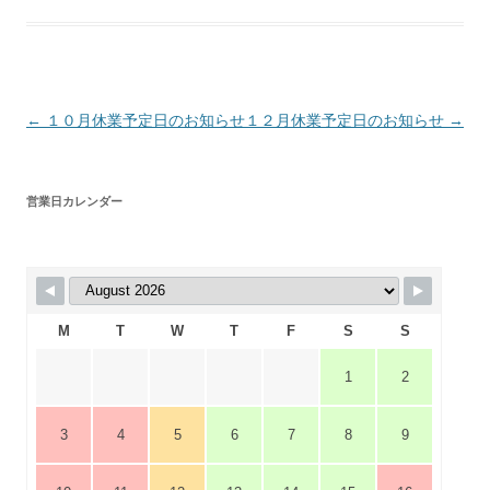
投
←
１０月休業予定日のお知らせ
１２月休業予定日のお知らせ
→
稿
ナ
営業日カレンダー
ビ
ゲ
ー
シ
M
T
W
T
F
S
S
ョ
ン
1
2
3
4
5
6
7
8
9